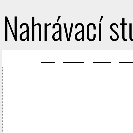
Nahrávací st
Úvod
O studiu
Galerie
Ukáz
Vítejte na stránkách Au
Vítejte v malebném kraj
středohoří v blízkosti